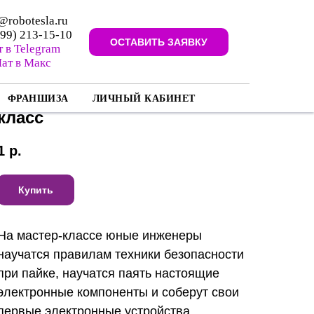
@robotesla.ru
499) 213-15-10
ОСТАВИТЬ ЗАЯВКУ
т в Telegram
ат в Макс
Сертификат на 1 мастер-
ФРАНШИЗА
ЛИЧНЫЙ КАБИНЕТ
класс
1
р.
Купить
На мастер-классе юные инженеры
научатся правилам техники безопасности
при пайке, научатся паять настоящие
электронные компоненты и соберут свои
первые электронные устройства.